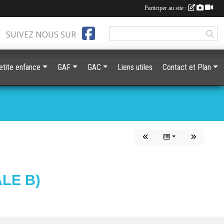
Participer au site :
SUIVEZ NOUS SUR
etite enfance
GAF
GAC
Liens utiles
Contact et Plan
LE B)