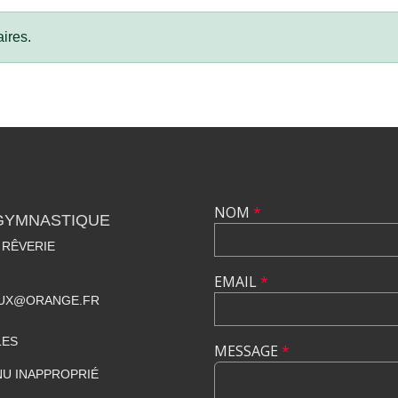
ires.
NOM
*
 GYMNASTIQUE
 RÊVERIE
EMAIL
*
UX@ORANGE.FR
LES
MESSAGE
*
U INAPPROPRIÉ