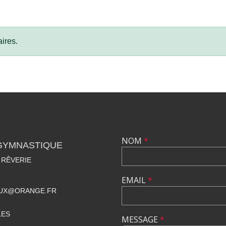
ires.
NOM
*
 GYMNASTIQUE
 RÊVERIE
EMAIL
*
UX@ORANGE.FR
LES
MESSAGE
*