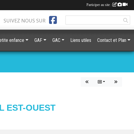
Participer au site :
SUIVEZ NOUS SUR
etite enfance
GAF
GAC
Liens utiles
Contact et Plan
L EST-OUEST